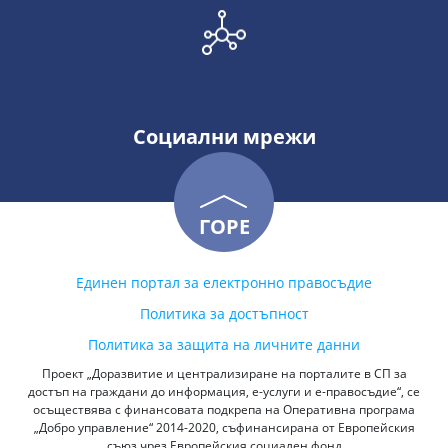
Социални мрежи
ГОРЕ
Единен портал за електронно правосъдие
Политика за достъпност
Политика за защита на личните данни
Проект „Доразвитие и централизиране на порталите в СП за
достъп на граждани до информация, е-услуги и е-правосъдие“, се
осъществява с финансовата подкрепа на Оперативна програма
„Добро управление“ 2014-2020, съфинансирана от Европейския
съюз чрез Европейския социален фонд